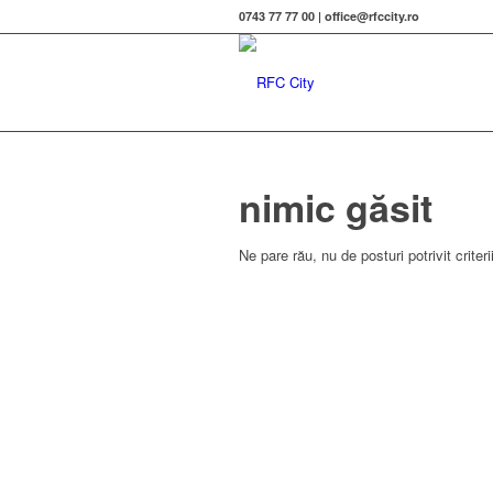
0743 77 77 00 | office@rfccity.ro
nimic găsit
Ne pare rău, nu de posturi potrivit criterii