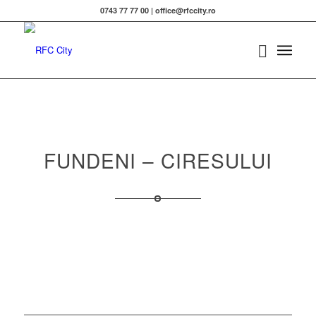
0743 77 77 00 | office@rfccity.ro
FUNDENI – CIRESULUI