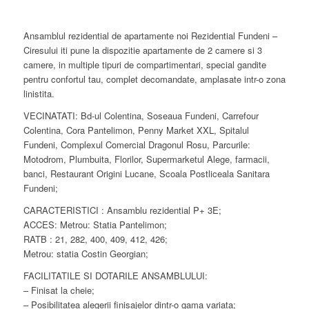
Ansamblul rezidential de apartamente noi Rezidential Fundeni –
Ciresului iti pune la dispozitie apartamente de 2 camere si 3
camere, in multiple tipuri de compartimentari, special gandite
pentru confortul tau, complet decomandate, amplasate intr-o zona
linistita.
VECINATATI: Bd-ul Colentina, Soseaua Fundeni, Carrefour
Colentina, Cora Pantelimon, Penny Market XXL, Spitalul
Fundeni, Complexul Comercial Dragonul Rosu, Parcurile:
Motodrom, Plumbuita, Florilor, Supermarketul Alege, farmacii,
banci, Restaurant Origini Lucane, Scoala Postliceala Sanitara
Fundeni;
CARACTERISTICI : Ansamblu rezidential P+ 3E;
ACCES: Metrou: Statia Pantelimon;
RATB : 21, 282, 400, 409, 412, 426;
Metrou: statia Costin Georgian;
FACILITATILE SI DOTARILE ANSAMBLULUI:
– Finisat la cheie;
– Posibilitatea alegerii finisajelor dintr-o gama variata;